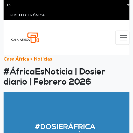
HEADER MENU
Pasar al contenido principal
ES
MULTIMEDIA
FAQS
#ÁFRICAESNOTICIA
Lis
SEDE ELECTRÓNICA
Casa África
>
Noticias
#ÁfricaEsNoticia | Dosier
diario | Febrero 2026