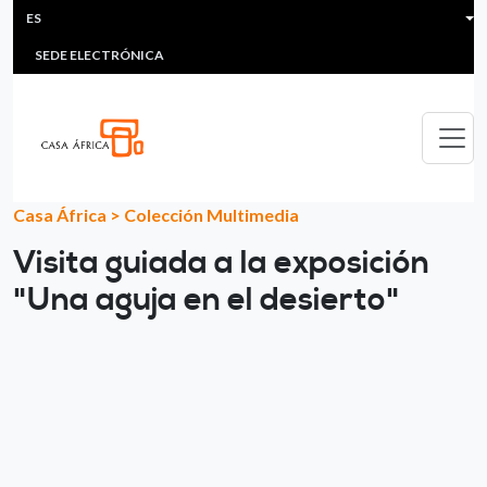
HEADER MENU
Pasar al contenido principal
ES
MULTIMEDIA
FAQS
#ÁFRICAESNOTICIA
Lis
SEDE ELECTRÓNICA
Casa África
>
Colección Multimedia
Visita guiada a la exposición
"Una aguja en el desierto"