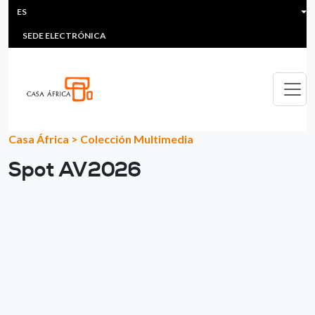
HEADER MENU
Pasar al contenido principal
ES
MULTIMEDIA
FAQS
#ÁFRICAESNOTICIA
Lis
SEDE ELECTRÓNICA
Casa África
>
Colección Multimedia
Spot AV2026