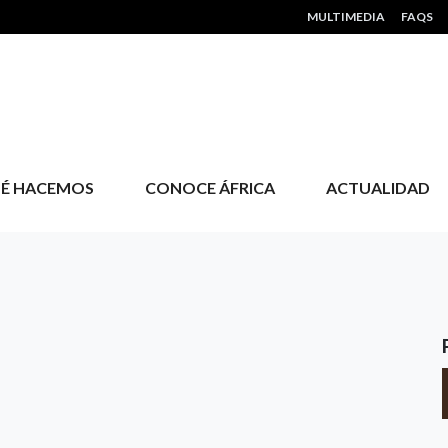
HEADER MENU
MULTIMEDIA
FAQS
É HACEMOS
CONOCE ÁFRICA
ACTUALIDAD