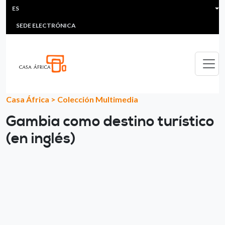
HEADER MENU
Pasar al contenido principal
ES
MULTIMEDIA
FAQS
#ÁFRICAESNOTICIA
Lis
SEDE ELECTRÓNICA
Casa África
>
Colección Multimedia
Gambia como destino turístico
(en inglés)