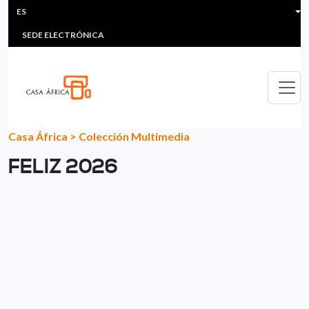
HEADER MENU
Pasar al contenido principal
ES
MULTIMEDIA
FAQS
#ÁFRICAESNOTICIA
Lis
SEDE ELECTRÓNICA
Casa África
>
Colección Multimedia
FELIZ 2026