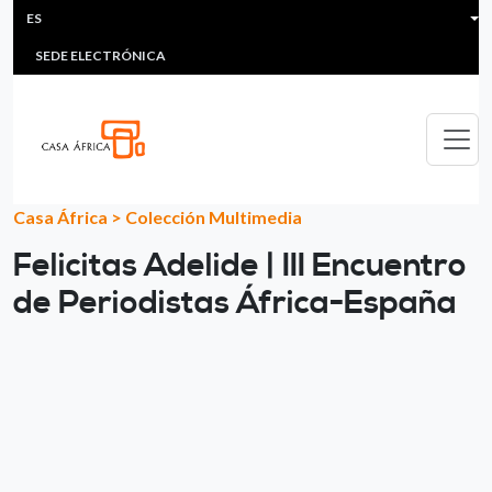
HEADER MENU
Pasar al contenido principal
ES
MULTIMEDIA
FAQS
#ÁFRICAESNOTICIA
Lis
SEDE ELECTRÓNICA
Casa África
>
Colección Multimedia
Felicitas Adelide | III Encuentro
de Periodistas África-España