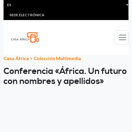
HEADER MENU
Pasar al contenido principal
ES
MULTIMEDIA
FAQS
#ÁFRICAESNOTICIA
Lis
SEDE ELECTRÓNICA
Casa África
>
Colección Multimedia
Conferencia «África. Un futuro
con nombres y apellidos»