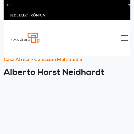
HEADER MENU
Pasar al contenido principal
ES
MULTIMEDIA
FAQS
#ÁFRICAESNOTICIA
Lis
SEDE ELECTRÓNICA
Casa África
>
Colección Multimedia
Alberto Horst Neidhardt