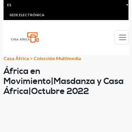
HEADER MENU
Pasar al contenido principal
ES
MULTIMEDIA
FAQS
#ÁFRICAESNOTICIA
Lis
SEDE ELECTRÓNICA
Casa África
>
Colección Multimedia
África en
Movimiento|Masdanza y Casa
África|Octubre 2022