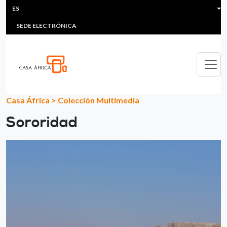
HEADER MENU
Pasar al contenido principal
ES
MULTIMEDIA
FAQS
#ÁFRICAESNOTICIA
Lis
SEDE ELECTRÓNICA
Casa África
>
Colección Multimedia
Sororidad