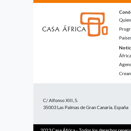
Conó
Quien
Progr
Paíse
Notic
Áfric
Agen
Crean
C/ Alfonso XIII, 5.
35003 Las Palmas de Gran Canaria. España
2023 Casa África - Todos los derechos reser