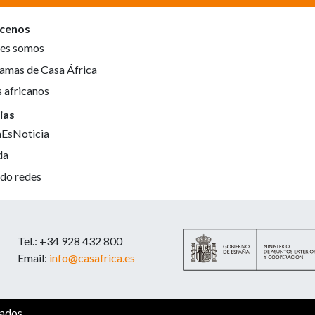
cenos
es somos
amas de Casa África
s africanos
ias
aEsNoticia
da
do redes
Tel.: +34 928 432 800
Email:
info@casafrica.es
vados