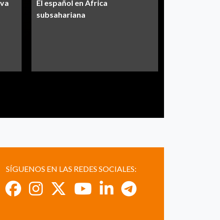
iva
El español en África
Informe CEA
subsahariana
SÍGUENOS EN LAS REDES SOCIALES: