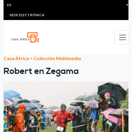
HEADER MENU
Pasar al contenido principal
ES
MULTIMEDIA
FAQS
#ÁFRICAESNOTICIA
Lis
SEDE ELECTRÓNICA
Casa África
>
Colección Multimedia
Robert en Zegama