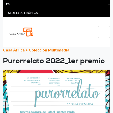
HEADER MENU
Pasar al contenido principal
ES
MULTIMEDIA
FAQS
#ÁFRICAESNOTICIA
Lis
SEDE ELECTRÓNICA
Casa África
>
Colección Multimedia
Purorrelato 2022_1er premio