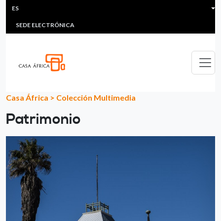
HEADER MENU
Pasar al contenido principal
ES
MULTIMEDIA
FAQS
#ÁFRICAESNOTICIA
Lis
SEDE ELECTRÓNICA
Casa África
>
Colección Multimedia
Patrimonio