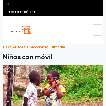
HEADER MENU
Pasar al contenido principal
ES
MULTIMEDIA
FAQS
#ÁFRICAESNOTICIA
Lis
SEDE ELECTRÓNICA
Casa África
>
Colección Multimedia
Niños con móvil