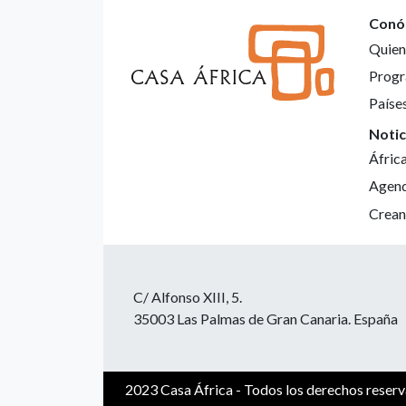
Conó
Quien
Progr
Paíse
Notic
Áfric
Agen
Crean
C/ Alfonso XIII, 5.
35003 Las Palmas de Gran Canaria. España
2023 Casa África - Todos los derechos reser