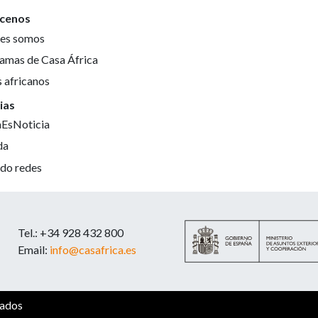
cenos
es somos
amas de Casa África
s africanos
ias
aEsNoticia
da
do redes
Tel.: +34 928 432 800
Email:
info@casafrica.es
vados