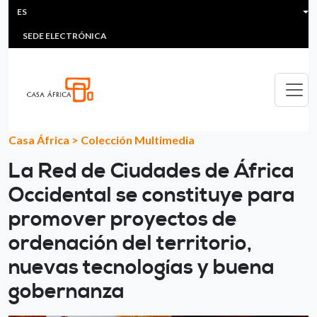
HEADER MENU
Pasar al contenido principal
ES
MULTIMEDIA
FAQS
#ÁFRICAESNOTICIA
Lis
SEDE ELECTRÓNICA
Casa África
>
Colección Multimedia
La Red de Ciudades de África
Occidental se constituye para
promover proyectos de
ordenación del territorio,
nuevas tecnologías y buena
gobernanza