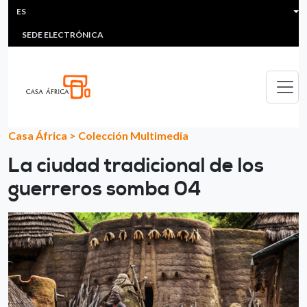
HEADER MENU
Pasar al contenido principal
ES
MULTIMEDIA
FAQS
#ÁFRICAESNOTICIA
Lis
SEDE ELECTRÓNICA
Casa África
>
Colección Multimedia
La ciudad tradicional de los
guerreros somba 04