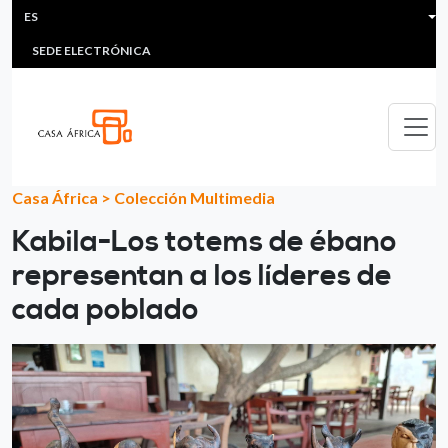
HEADER MENU
Pasar al contenido principal
ES
MULTIMEDIA
FAQS
#ÁFRICAESNOTICIA
Lis
SEDE ELECTRÓNICA
Casa África
>
Colección Multimedia
Kabila-Los totems de ébano
representan a los líderes de
cada poblado