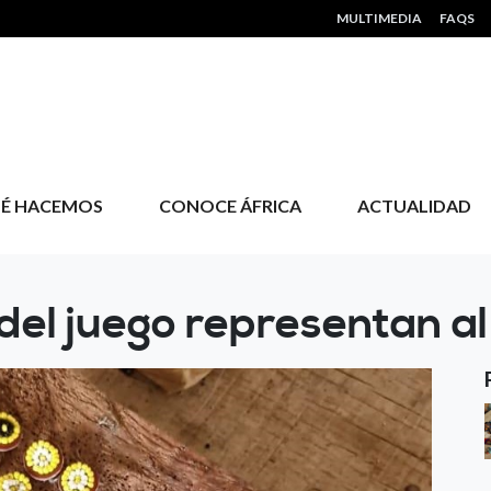
HEADER MENU
MULTIMEDIA
FAQS
É HACEMOS
CONOCE ÁFRICA
ACTUALIDAD
 del juego representan a