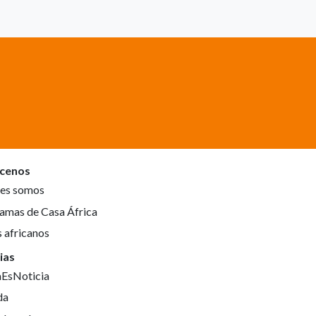
cenos
es somos
amas de Casa África
s africanos
ias
aEsNoticia
da