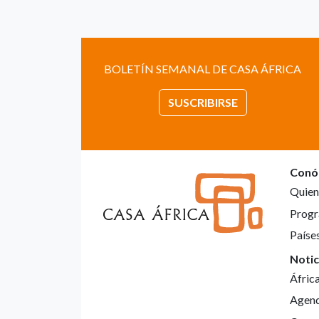
BOLETÍN SEMANAL DE CASA ÁFRICA
SUSCRIBIRSE
Conó
Quien
Progr
Paíse
Notic
Áfric
Agen