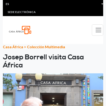
HEADER MENU
Pasar al contenido principal
ES
MULTIMEDIA
FAQS
#ÁFRICAESNOTICIA
Lis
SEDE ELECTRÓNICA
Casa África
>
Colección Multimedia
Josep Borrell visita Casa
África