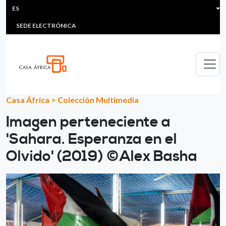
HEADER MENU
Pasar al contenido principal
ES
MULTIMEDIA
FAQS
#ÁFRICAESNOTICIA
Lis
SEDE ELECTRÓNICA
Casa África
>
Colección Multimedia
Imagen perteneciente a
'Sahara. Esperanza en el
Olvido' (2019) ©Alex Basha