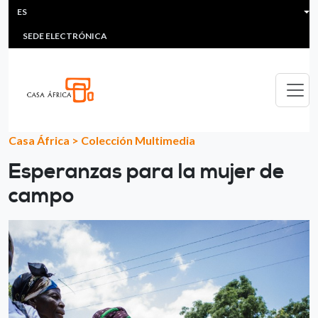
HEADER MENU
Pasar al contenido principal
ES
MULTIMEDIA
FAQS
#ÁFRICAESNOTICIA
Lis
SEDE ELECTRÓNICA
Casa África
>
Colección Multimedia
Esperanzas para la mujer de
campo