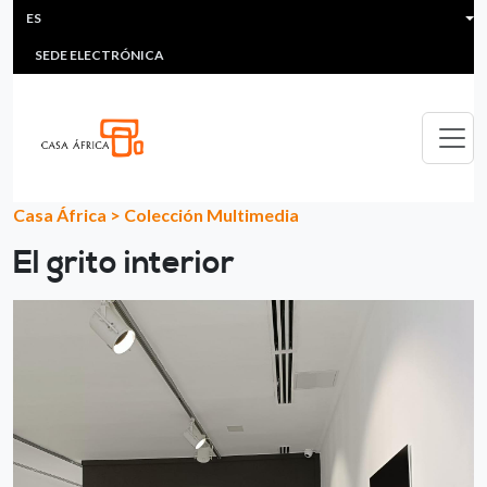
HEADER MENU
Pasar al contenido principal
ES
MULTIMEDIA
FAQS
#ÁFRICAESNOTICIA
Lis
SEDE ELECTRÓNICA
Casa África
>
Colección Multimedia
El grito interior