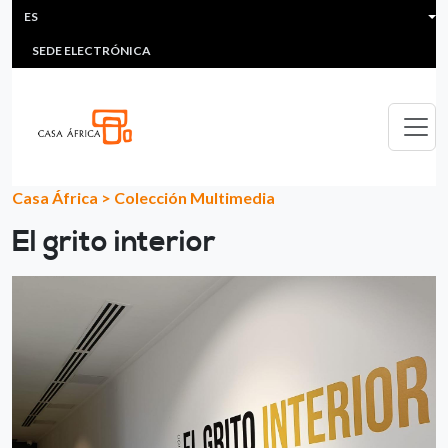
HEADER MENU
Pasar al contenido principal
ES
MULTIMEDIA
FAQS
#ÁFRICAESNOTICIA
Lis
SEDE ELECTRÓNICA
Casa África
>
Colección Multimedia
El grito interior