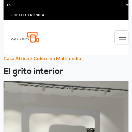
HEADER MENU
Pasar al contenido principal
ES
MULTIMEDIA
FAQS
#ÁFRICAESNOTICIA
Lis
SEDE ELECTRÓNICA
Casa África
>
Colección Multimedia
El grito interior