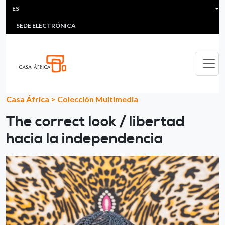
HEADER MENU
Pasar al contenido principal
ES
MULTIMEDIA
FAQS
#ÁFRICAESNOTICIA
Lis
SEDE ELECTRÓNICA
Casa África
>
Colección Multimedia
The correct look / libertad
hacia la independencia