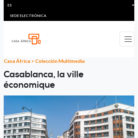
HEADER MENU
Pasar al contenido principal
ES
MULTIMEDIA
FAQS
#ÁFRICAESNOTICIA
Lis
SEDE ELECTRÓNICA
Casa África
>
Colección Multimedia
Casablanca, la ville
économique