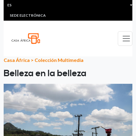
HEADER MENU
Pasar al contenido principal
ES
MULTIMEDIA
FAQS
#ÁFRICAESNOTICIA
Lis
SEDE ELECTRÓNICA
Casa África
>
Colección Multimedia
Belleza en la belleza