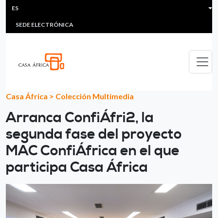
HEADER MENU
Pasar al contenido principal
ES
MULTIMEDIA
FAQS
#ÁFRICAESNOTICIA
Lis
SEDE ELECTRÓNICA
Casa África
>
Colección Multimedia
Arranca ConfiÁfri2, la
segunda fase del proyecto
MAC ConfiÁfrica en el que
participa Casa África