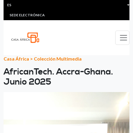
HEADER MENU
Pasar al contenido principal
ES
MULTIMEDIA
FAQS
#ÁFRICAESNOTICIA
Lis
SEDE ELECTRÓNICA
Casa África
>
Colección Multimedia
AfricanTech. Accra-Ghana.
Junio 2025