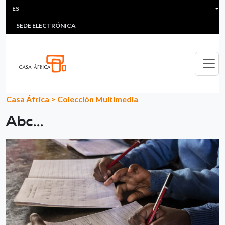
HEADER MENU
Pasar al contenido principal
ES
MULTIMEDIA
FAQS
#ÁFRICAESNOTICIA
Lis
SEDE ELECTRÓNICA
Casa África
>
Colección Multimedia
Abc...