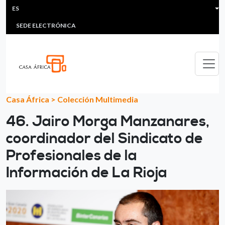
HEADER MENU
Pasar al contenido principal
ES
MULTIMEDIA
FAQS
#ÁFRICAESNOTICIA
Lis
SEDE ELECTRÓNICA
Casa África
>
Colección Multimedia
46. Jairo Morga Manzanares,
coordinador del Sindicato de
Profesionales de la
Información de La Rioja