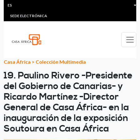
HEADER MENU
Pasar al contenido principal
ES
MULTIMEDIA
FAQS
#ÁFRICAESNOTICIA
Lis
SEDE ELECTRÓNICA
Casa África
>
Colección Multimedia
19. Paulino Rivero -Presidente
del Gobierno de Canarias- y
Ricardo Martínez -Director
General de Casa África- en la
inauguración de la exposición
Soutoura en Casa África