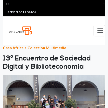
HEADER MENU
Pasar al contenido principal
ES
MULTIMEDIA
FAQS
#ÁFRICAESNOTICIA
Lis
SEDE ELECTRÓNICA
Casa África
>
Colección Multimedia
13º Encuentro de Sociedad
Digital y Biblioteconomía