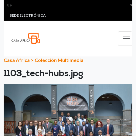
HEADER MENU
Pasar al contenido principal
ES
MULTIMEDIA
FAQS
#ÁFRICAESNOTICIA
Lis
SEDE ELECTRÓNICA
Casa África
>
Colección Multimedia
1103_tech-hubs.jpg