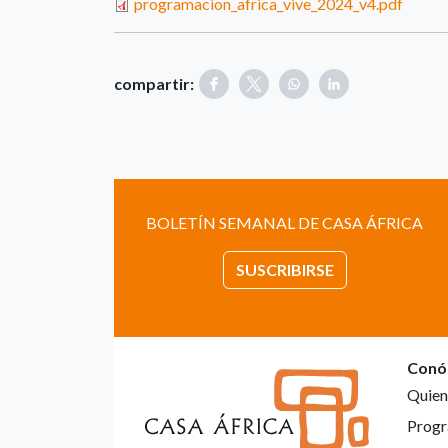
programacion_africa_vive_2024_v4.pdf
compartir:
BOLETÍN SEMANAL DE CASA ÁFRICA
SUSCRIBIRSE
Conó
Quien
Progr