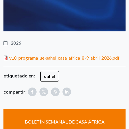
2026
v18_programa_ue-sahel_casa_africa_8-9_abril_2026.pdf
etiquetado en:
sahel
compartir:
BOLETÍN SEMANAL DE CASA ÁFRICA