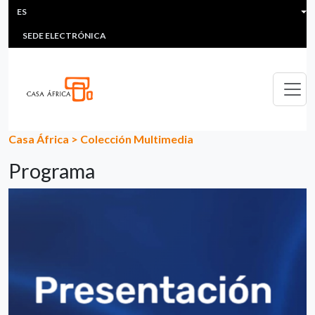
HEADER MENU
Pasar al contenido principal
ES
MULTIMEDIA
FAQS
#ÁFRICAESNOTICIA
Lis
SEDE ELECTRÓNICA
Casa África
>
Colección Multimedia
Programa