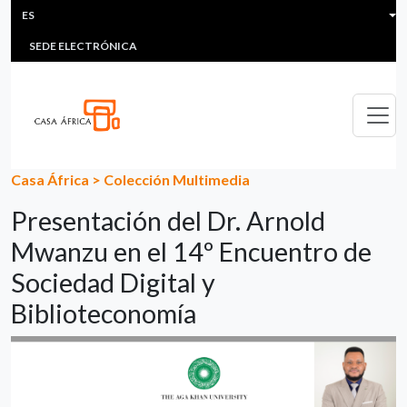
HEADER MENU
Pasar al contenido principal
ES
MULTIMEDIA
FAQS
#ÁFRICAESNOTICIA
Lis
SEDE ELECTRÓNICA
Casa África
>
Colección Multimedia
Presentación del Dr. Arnold
Mwanzu en el 14º Encuentro de
Sociedad Digital y
Biblioteconomía