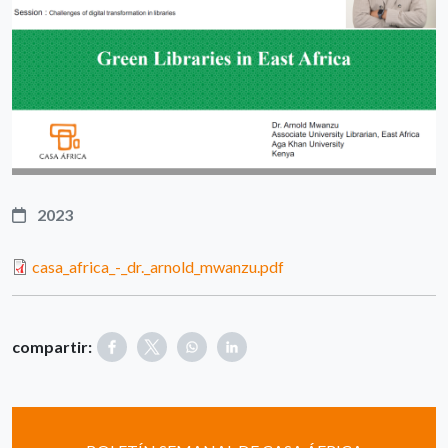
2023
casa_africa_-_dr._arnold_mwanzu.pdf
compartir: