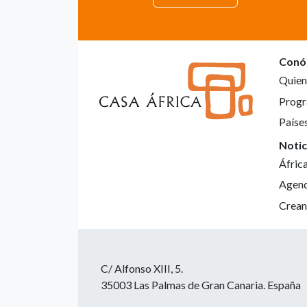
Conó
Quien
Progr
Paíse
Notic
Áfric
Agen
Crean
C/ Alfonso XIII, 5.
35003 Las Palmas de Gran Canaria. España