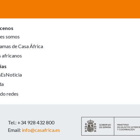
cenos
es somos
amas de Casa África
s africanos
ias
aEsNoticia
da
do redes
Tel.: +34 928 432 800
Email:
info@casafrica.es