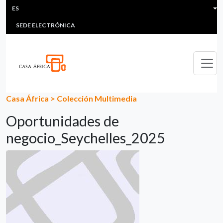
HEADER MENU
Pasar al contenido principal
ES
MULTIMEDIA
FAQS
#ÁFRICAESNOTICIA
Lis
SEDE ELECTRÓNICA
Casa África
>
Colección Multimedia
Oportunidades de
negocio_Seychelles_2025