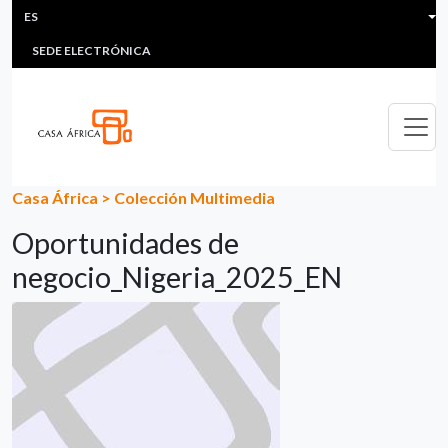
HEADER MENU
Pasar al contenido principal
ES
MULTIMEDIA
FAQS
#ÁFRICAESNOTICIA
Lis
SEDE ELECTRÓNICA
Casa África
>
Colección Multimedia
Oportunidades de
negocio_Nigeria_2025_EN