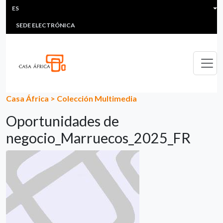
HEADER MENU
Pasar al contenido principal
ES
MULTIMEDIA
FAQS
#ÁFRICAESNOTICIA
Lis
SEDE ELECTRÓNICA
Casa África
>
Colección Multimedia
Oportunidades de
negocio_Marruecos_2025_FR