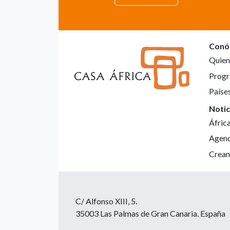
Conó
Quien
Progr
Paíse
Notic
Áfric
Agen
Crean
C/ Alfonso XIII, 5.
35003 Las Palmas de Gran Canaria. España