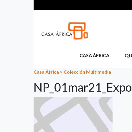
Pasar al contenido principal
CASA ÁFRICA
QU
Casa África
>
Colección Multimedia
NP_01mar21_Expos