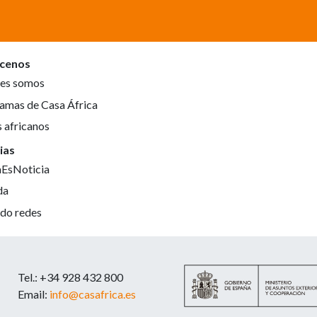
cenos
es somos
amas de Casa África
s africanos
ias
aEsNoticia
da
do redes
Tel.: +34 928 432 800
Email:
info@casafrica.es