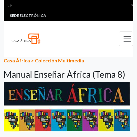
HEADER MENU
Pasar al contenido principal
ES
MULTIMEDIA
FAQS
#ÁFRICAESNOTICIA
Lis
SEDE ELECTRÓNICA
Casa África
>
Colección Multimedia
Manual Enseñar África (Tema 8)