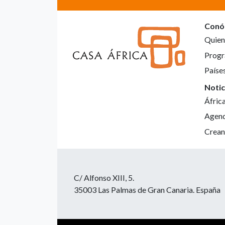
Conó
Quien
Progr
Paíse
Notic
Áfric
Agen
Crean
C/ Alfonso XIII, 5.
35003 Las Palmas de Gran Canaria. España