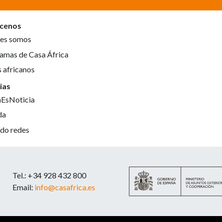
cenos
es somos
amas de Casa África
s africanos
ias
aEsNoticia
da
do redes
Tel.: +34 928 432 800
Email:
info@casafrica.es