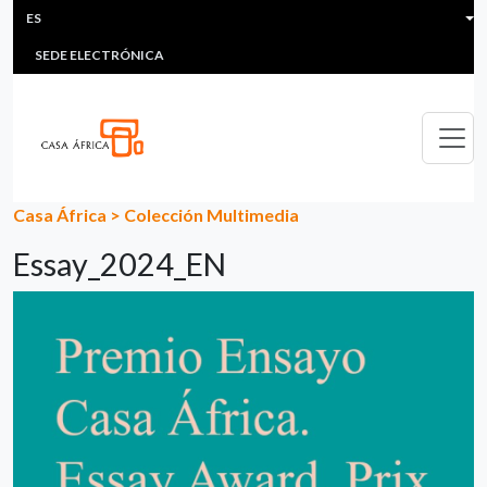
HEADER MENU
Pasar al contenido principal
ES
MULTIMEDIA
FAQS
#ÁFRICAESNOTICIA
Lis
SEDE ELECTRÓNICA
Casa África
>
Colección Multimedia
Essay_2024_EN