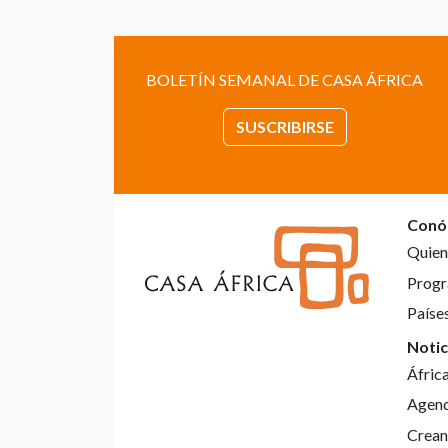
BOLETÍN SEMANAL DE CASA ÁFRICA
SUSCRIBIRSE
Conó
Quien
Progr
Paíse
Notic
Áfric
Agen
Crean