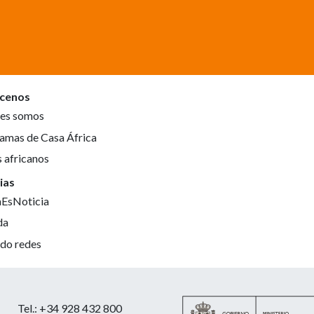
cenos
es somos
amas de Casa África
s africanos
ias
aEsNoticia
da
do redes
Tel.: +34 928 432 800