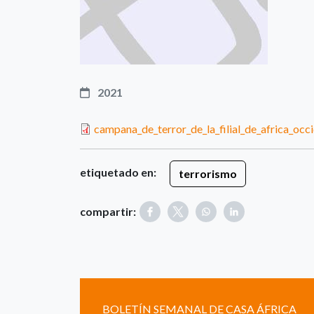
2021
campana_de_terror_de_la_filial_de_africa_occi
etiquetado en:
terrorismo
compartir:
BOLETÍN SEMANAL DE CASA ÁFRICA