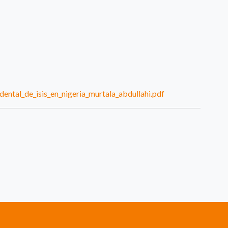
dental_de_isis_en_nigeria_murtala_abdullahi.pdf