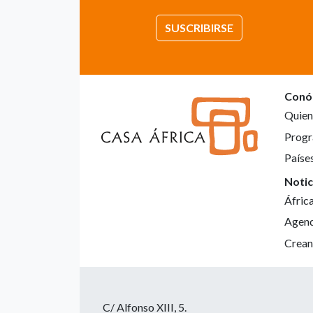
SUSCRIBIRSE
Conó
Quien
Progr
Paíse
Notic
Áfric
Agen
Crean
C/ Alfonso XIII, 5.